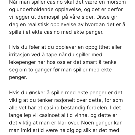
Når man spiller casino skal det være en morsom
og underholdende opplevelse, og det er derfor
vi legger ut demospill på våre sider. Disse gir
deg en realistisk opplevelse av hvordan det er å
spille i et ekte casino med ekte penger.
Hvis du føler at du opplever en oppgitthet eller
irritasjon ved å tape når du spiller med
lekepenger her hos oss er det smart å tenke
seg om to ganger før man spiller med ekte
penger.
Hvis du ønsker å spille med ekte penger er det
viktig at du tenker rasjonelt over dette, for som
alle vet har et casino bestandig fordelen. I det
lange løp vil casinoet alltid vinne, og dette er
det viktig at man er klar over. Noen ganger kan
man imidlertid være heldig og slik er det med