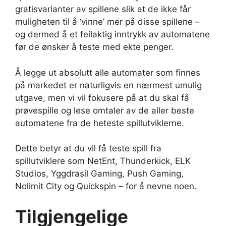
gratisvarianter av spillene slik at de ikke får
muligheten til å ‘vinne’ mer på disse spillene –
og dermed å et feilaktig inntrykk av automatene
før de ønsker å teste med ekte penger.
Å legge ut absolutt alle automater som finnes
på markedet er naturligvis en nærmest umulig
utgave, men vi vil fokusere på at du skal få
prøvespille og lese omtaler av de aller beste
automatene fra de heteste spillutviklerne.
Dette betyr at du vil få teste spill fra
spillutviklere som NetEnt, Thunderkick, ELK
Studios, Yggdrasil Gaming, Push Gaming,
Nolimit City og Quickspin – for å nevne noen.
Tilgjengelige