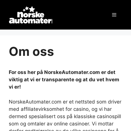
Hopp
til
Meny
innhold
Om oss
For oss her på NorskeAutomater.com er det
viktig at vi er transparente og at du vet hvem
vi er!
NorskeAutomater.com er et nettsted som driver
med affiliatevirksomhet for casino, og vi har
dermed spesialisert oss på klassiske casinospill
som og omtaler av online casinoer. Vi mottar
derfor godtgjørelse av de ulike casinoene for å