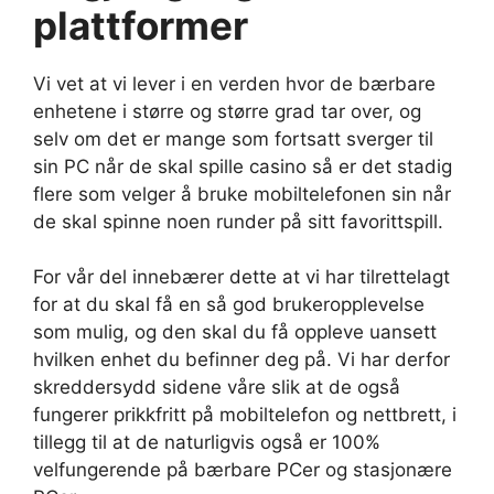
plattformer
Vi vet at vi lever i en verden hvor de bærbare
enhetene i større og større grad tar over, og
selv om det er mange som fortsatt sverger til
sin PC når de skal spille casino så er det stadig
flere som velger å bruke mobiltelefonen sin når
de skal spinne noen runder på sitt favorittspill.
For vår del innebærer dette at vi har tilrettelagt
for at du skal få en så god brukeropplevelse
som mulig, og den skal du få oppleve uansett
hvilken enhet du befinner deg på. Vi har derfor
skreddersydd sidene våre slik at de også
fungerer prikkfritt på mobiltelefon og nettbrett, i
tillegg til at de naturligvis også er 100%
velfungerende på bærbare PCer og stasjonære